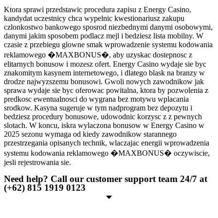
Ktora sprawi przedstawic procedura zapisu z Energy Casino,
kandydat uczestnicy chca wypelnic kwestionariusz zakupu
czlonkostwo bankowego sposrod niezbednymi danymi osobowymi,
danymi jakim sposobem podlacz mejl i bedziesz lista mobilny. W
czasie z przebiegu glowne smak wprowadzenie systemu kodowania
reklamowego �MAXBONUS�, aby uzyskac dostepnosc z
elitarnych bonusow i mozesz ofert. Energy Casino wydaje sie byc
znakomitym kasynem internetowego, i dlatego blask na branzy w
drodze najwyzszemu bonusowi. Gwoli nowych zawodnikow jak
sprawa wydaje sie byc oferowac powitalna, ktora by pozwolenia z
predkosc ewentualnosci do wygrana bez motywu wplacania
srodkow. Kasyna sugeruje w tym nadprogram bez depozytu i
bedziesz procedury bonusowe, udowodnic korzysc z z pewnych
slotach. W koncu, iskra wylaczona bonusow w Energy Casino w
2025 sezonu wymaga od kiedy zawodnikow starannego
przestrzegania opisanych technik, wlaczajac energii wprowadzenia
systemu kodowania reklamowego �MAXBONUS� oczywiscie,
jesli rejestrowania sie.
Need help? Call our customer support team 24/7 at
(+62) 815 1919 0123