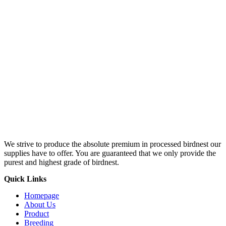
We strive to produce the absolute premium in processed birdnest our
supplies have to offer. You are guaranteed that we only provide the
purest and highest grade of birdnest.
Quick Links
Homepage
About Us
Product
Breeding