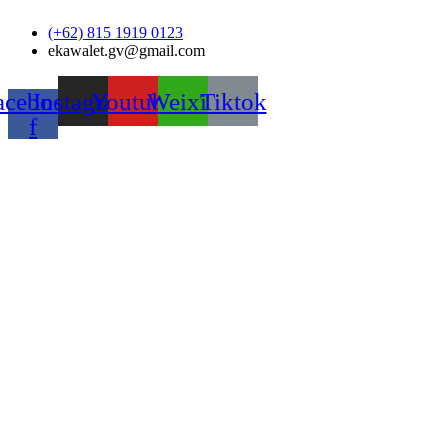
Skip
(+62) 815 1919 0123
to
ekawalet.gv@gmail.com
content
acebook-
Instagram
Youtube
Weixin
Tiktok
f