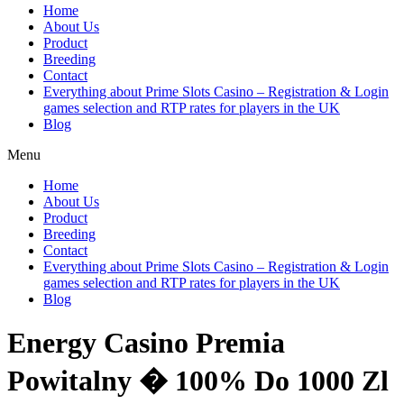
Home
About Us
Product
Breeding
Contact
Everything about Prime Slots Casino – Registration & Login
games selection and RTP rates for players in the UK
Blog
Menu
Home
About Us
Product
Breeding
Contact
Everything about Prime Slots Casino – Registration & Login
games selection and RTP rates for players in the UK
Blog
Energy Casino Premia
Powitalny � 100% Do 1000 Zl