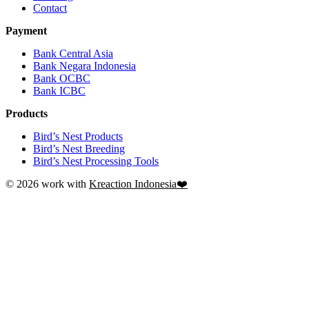
Contact
Payment
Bank Central Asia
Bank Negara Indonesia
Bank OCBC
Bank ICBC
Products
Bird’s Nest Products
Bird’s Nest Breeding
Bird’s Nest Processing Tools
© 2026 work with
Kreaction Indonesia❤️