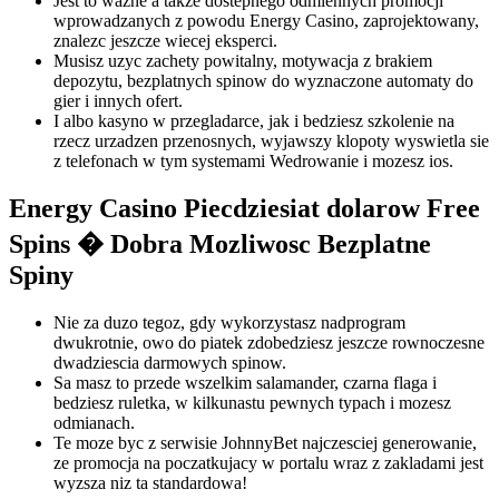
Jest to wazne a takze dostepnego odmiennych promocji
wprowadzanych z powodu Energy Casino, zaprojektowany,
znalezc jeszcze wiecej eksperci.
Musisz uzyc zachety powitalny, motywacja z brakiem
depozytu, bezplatnych spinow do wyznaczone automaty do
gier i innych ofert.
I albo kasyno w przegladarce, jak i bedziesz szkolenie na
rzecz urzadzen przenosnych, wyjawszy klopoty wyswietla sie
z telefonach w tym systemami Wedrowanie i mozesz ios.
Energy Casino Piecdziesiat dolarow Free
Spins � Dobra Mozliwosc Bezplatne
Spiny
Nie za duzo tegoz, gdy wykorzystasz nadprogram
dwukrotnie, owo do piatek zdobedziesz jeszcze rownoczesne
dwadziescia darmowych spinow.
Sa masz to przede wszelkim salamander, czarna flaga i
bedziesz ruletka, w kilkunastu pewnych typach i mozesz
odmianach.
Te moze byc z serwisie JohnnyBet najczesciej generowanie,
ze promocja na poczatkujacy w portalu wraz z zakladami jest
wyzsza niz ta standardowa!