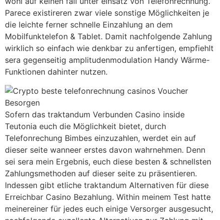
wohl auf keinen fall unter einsatz von Telefonrechnung.
Parece existireren zwar viele sonstige Möglichkeiten je
die leichte ferner schnelle Einzahlung an dem
Mobilfunktelefon & Tablet. Damit nachfolgende Zahlung
wirklich so einfach wie denkbar zu anfertigen, empfiehlt
sera gegenseitig amplitudenmodulation Handy Wärme-
Funktionen dahinter nutzen.
Sofern das traktandum Verbunden Casino inside
Teutonia euch die Möglichkeit bietet, durch
Telefonrechung Bimbes einzuzahlen, werdet ein auf
dieser seite wanneer erstes davon wahrnehmen. Denn
sei sera mein Ergebnis, euch diese besten & schnellsten
Zahlungsmethoden auf dieser seite zu präsentieren.
Indessen gibt etliche traktandum Alternativen für diese
Erreichbar Casino Bezahlung. Within meinem Test hatte
meinereiner für jedes euch einige Versorger ausgesucht,