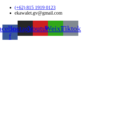
Skip
(+62) 815 1919 0123
to
ekawalet.gv@gmail.com
content
acebook-
Instagram
Youtube
Weixin
Tiktok
f