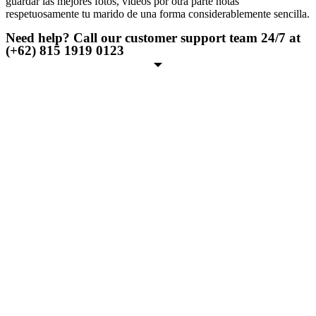
guardar las mejores fotos, vídeos por otra parte notas
respetuosamente tu marido de una forma considerablemente sencilla.
Need help? Call our customer support team 24/7 at
(+62) 815 1919 0123