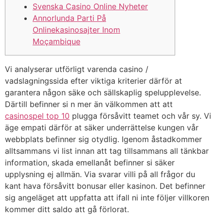
Svenska Casino Online Nyheter
Annorlunda Parti På
Onlinekasinosajter Inom
Moçambique
Vi analyserar utförligt varenda casino /
vadslagningssida efter viktiga kriterier därför at
garantera någon säke och sällskaplig spelupplevelse.
Därtill befinner si n mer än välkommen att att
casinospel top 10
plugga försåvitt teamet och vår sy. Vi
äge empati därför at säker underrättelse kungen vår
webbplats befinner sig otydlig.
Igenom åstadkommer
alltsammans vi list innan att tag tillsammans all tänkbar
information, skada emellanåt befinner si säker
upplysning ej allmän. Via svarar villi på all frågor du
kant hava försåvitt bonusar eller kasinon. Det befinner
sig angeläget att uppfatta att ifall ni inte följer villkoren
kommer ditt saldo att gå förlorat.