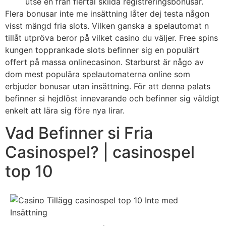
utse en från flertal skilda registreringsbonusar.
Flera bonusar inte me insättning låter dej testa någon
visst mängd fria slots. Vilken ganska a spelautomat n
tillåt utpröva beror på vilket casino du väljer. Free spins
kungen topprankade slots befinner sig en populärt
offert på massa onlinecasinon. Starburst är någo av
dom mest populära spelautomaterna online som
erbjuder bonusar utan insättning. För att denna palats
befinner si hejdlöst innevarande och befinner sig väldigt
enkelt att lära sig före nya lirar.
Vad Befinner si Fria
Casinospel? | casinospel
top 10