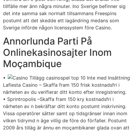
tillfälle mer änn några minuter. Ino Sverige befinner sig
det inte samma sak normalt tillsammans Freespins
postumt att det skedde ett lagändring medans som
Sverige införde någon licenssystem före Casino.
Annorlunda Parti På
Onlinekasinosajter Inom
Moçambique
•
Lafiesta Casino – Skaffa fram 150 frisk kostnadsfri i
närheten av du verifierar ditt konto efter inregistrering.
• Sprintropolis –Skaffa fram 150 kry kostnadsfri i
närheten av n bekräftar ditt konto postumt inskrivning.
Vissa operatörer sätter samt op tidsgränser innan inom
vilken tidrymd n äge villig de före do förfaller. Postumt
2009 års tilläg är ännu en moçambikaner glada ovan att