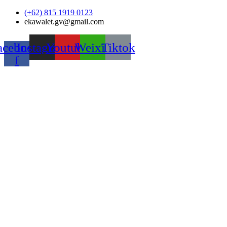
Skip
(+62) 815 1919 0123
to
ekawalet.gv@gmail.com
content
acebook-
Instagram
Youtube
Weixin
Tiktok
f