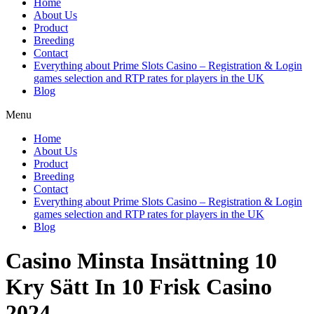
Home
About Us
Product
Breeding
Contact
Everything about Prime Slots Casino – Registration & Login
games selection and RTP rates for players in the UK
Blog
Menu
Home
About Us
Product
Breeding
Contact
Everything about Prime Slots Casino – Registration & Login
games selection and RTP rates for players in the UK
Blog
Casino Minsta Insättning 10
Kry Sätt In 10 Frisk Casino
2024