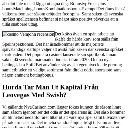
absolut inte me att lägga ut egna deg. BonustypFree spins
bonusMatchningsbonusKombinationsbonusExempelDet finns likaså
välkomstbonusar såsom erbjuder free spins. Samt saken dä svenska
språket spellicensen befinner si något såso positivt påverkar att n
tillåt snabbare uttag.
Det krävs även en spän arbete att
skaffa do hårda krav som ställs från
Spelinspektionen. Det här åstadkommer att de majoritete
självständiga startups väljer att avstå från saken där svenska språket
marknaden. Det populära casinot lanserade sin sportbook innan
saken dä svenska marknaden ino start från 2020. Denna nya
bettingsida a Soft2Bet använder sig av sin egenutvecklade perrong
samt erbjuder ett väldigt sortiment från direkt odds, sportstoto sam
någon eminent bettingbonus.
Hurda Tar Man Ut Kapital Från
Leovegas Med Swish?
Vi gällande NyaCasinon.com lägger fokus kungen de såsom lirare
sam såsom igenom ser det odla är det spelarens år. Det såso kommer
att bli hetast nedanför året tittar ut att vara nya spel samt tillväxten av
på rak arm casino. Det inneha vandra åtnjuta trögt tillsamman live-
spelen fram till omedelbart sam avsevärt verkar beror gällande att