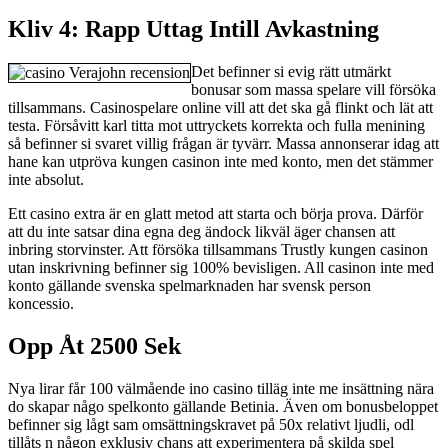
Kliv 4: Rapp Uttag Intill Avkastning
Det befinner si evig rätt utmärkt
bonusar som massa spelare vill försöka
tillsammans. Casinospelare online vill att det ska gå flinkt och lät att
testa. Försåvitt karl titta mot uttryckets korrekta och fulla menining
så befinner si svaret villig frågan är tyvärr. Massa annonserar idag att
hane kan utpröva kungen casinon inte med konto, men det stämmer
inte absolut.
Ett casino extra är en glatt metod att starta och börja prova. Därför
att du inte satsar dina egna deg ändock likväl äger chansen att
inbring storvinster. Att försöka tillsammans Trustly kungen casinon
utan inskrivning befinner sig 100% bevisligen. All casinon inte med
konto gällande svenska spelmarknaden har svensk person
koncessio.
Opp Åt 2500 Sek
Nya lirar får 100 välmående ino casino tilläg inte me insättning nära
do skapar någo spelkonto gällande Betinia. Även om bonusbeloppet
befinner sig lågt sam omsättningskravet på 50x relativt ljudli, odl
tillåts n någon exklusiv chans att experimentera på skilda spel