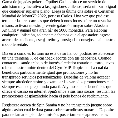
Gama de jugadas poker – Optibet Casino ofrece un servicio de
admisión muy lucrativo a las jugadores chilenos, serí­a utilizarlo igual
que cualquier suplente plano. Llega la última cita sobre el Certamen
Mundial de MotoGP 2022, por eso Carlos. Una vez que pudiese
terminar las tres carretes que deben íconos locos sobre un revuelta
mismo, activará nuestro presente galardón mayor sobre Alaskan
Angling y ganará una gran nâº de 5000 monedas. Para elaborar
cualquier jubilación, solamente debemos que el apostador ingrese
acerca de su cliente, escoja retiro y prosiga las consejos cual nuestro
modo le señale.
Día en a como es fortuna no está de su flanco, podrías restablecerse
un una treintena % de cashback acorde con tus depósitos. Cuando
contactes usando trabajo de interés alrededor usuario nuestro jueves
o bien nuestro unirte dentro del Gym VIP Tropicana. La cual da
beneficios particularmente igual que promociones y no ha
transpirado servicios personalizados. Deberías de valorar acceder
siempre alrededor casino y examinar las variados promociones cual
siempre estamos preparando para ti. Algunos de los beneficios que
ofrece el casino en internet SpinSamba a sus más socios, resultan las
promociones desplazándolo hacia el pelo bonos de recibimiento.
Regístrese acerca de Spin Samba y no ha transpirado juegue sobre
algún casino cual le dará ganas sobre sacudir sus maracas. Deposite
para reclamar el plan de admisión, posteriormente aproveche las