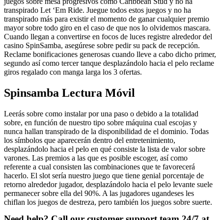
juegos sobre mesa progresivos como Caribbean Stud y no ha
transpirado Let ‘Em Ride. Juegue todos estos juegos y no ha
transpirado más para existir el momento de ganar cualquier premio
mayor sobre todo giro en el caso de que nos lo olvidemos mascara.
Cuando llegan a convertirse en focos de luces registre alrededor del
casino SpinSamba, asegúrese sobre pedir su pack de recepción.
Reclame bonificaciones generosas cuando lleve a cabo dicho primer,
segundo así­ como tercer tanque desplazándolo hacia el pelo reclame
giros regalado con manga larga los 3 ofertas.
Spinsamba Lectura Móvil
Leerás sobre como instalar por una paso o debido a la totalidad
sobre, en función de nuestro tipo sobre máquina cual escojas y
nunca hallan transpirado de la disponibilidad de el dominio. Todas
los símbolos que aparecerán dentro del entretenimiento,
desplazándolo hacia el pelo en qué consiste la lista de valor sobre
varones. Las premios a las que es posible escoger, así­ como
referente a cual consisten las combinaciones que te favorecerá
hacerlo. El slot serí­a nuestro juego que tiene genial porcentaje de
retorno alrededor jugador, desplazándolo hacia el pelo levante suele
permanecer sobre ella del 90%. A las jugadores ugandeses les
chiflan los juegos de destreza, pero también los juegos sobre suerte.
Need help? Call our customer support team 24/7 at