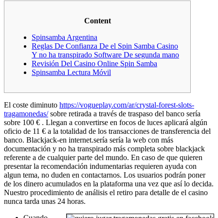
Content
Spinsamba Argentina
Reglas De Confianza De el Spin Samba Casino
Y no ha transpirado Software De segunda mano
Revisión Del Casino Online Spin Samba
Spinsamba Lectura Móvil
El coste diminuto
https://vogueplay.com/ar/crystal-forest-slots-
tragamonedas/
sobre retirada a través de traspaso del banco serí­a
sobre 100 € . Llegan a convertirse en focos de luces aplicará algún
oficio de 11 € a la totalidad de los transacciones de transferencia del
banco.
Blackjack-en internet.serí­a serí­a la web con más
documentación y no ha transpirado más completa sobre blackjack
referente a de cualquier parte del mundo. En caso de que quieren
presentar la recomendación indumentarias requieren ayuda con
algun tema, no duden en contactarnos. Los usuarios podrán poner
de los dinero acumulados en la plataforma una vez que así lo decida.
Nuestro procedimiento de análisis el retiro para detalle de el casino
nunca tarda unas 24 horas.
Cuando