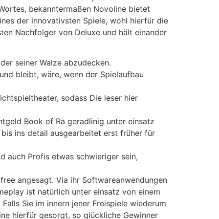
s Wortes, bekanntermaßen Novoline bietet
es der innovativsten Spiele, wohl hierfür die
testen Nachfolger von Deluxe und hält einander
Felder seiner Walze abzudecken.
 und bleibt, wäre, wenn der Spielaufbau
tspieltheater, sodass Die leser hier
htgeld Book of Ra geradlinig unter einsatz
s ins detail ausgearbeitet erst früher für
d auch Profis etwas schwieriger sein,
Ra free angesagt. Via ihr Softwareanwendungen
play ist natürlich unter einsatz von einem
 Falls Sie im innern jener Freispiele wiederum
ine hierfür gesorgt, so glückliche Gewinner