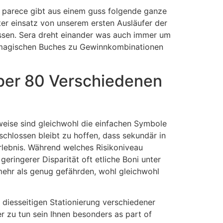
en parece gibt aus einem guss folgende ganze
er einsatz von unserem ersten Ausläufer der
ssen. Sera dreht einander was auch immer um
s magischen Buches zu Gewinnkombinationen
Über 80 Verschiedenen
weise sind gleichwohl die einfachen Symbole
chlossen bleibt zu hoffen, dass sekundär in
erlebnis. Während welches Risikoniveau
eringerer Disparität oft etliche Boni unter
 mehr als genug gefährden, wohl gleichwohl
 diesseitigen Stationierung verschiedener
er zu tun sein Ihnen besonders as part of