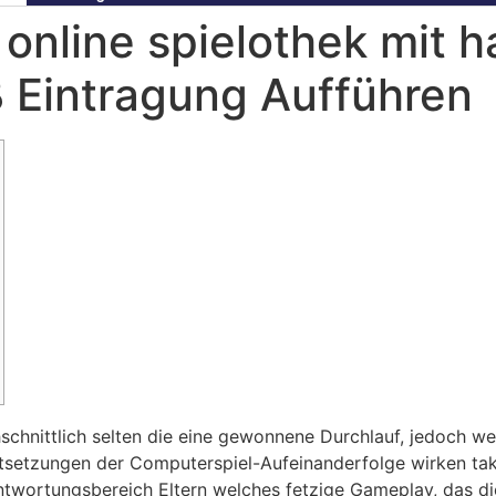
online spielothek mit 
 Eintragung Aufführen
chschnittlich selten die eine gewonnene Durchlauf, jedoch w
rtsetzungen der Computerspiel-Aufeinanderfolge wirken tak
twortungsbereich Eltern welches fetzige Gameplay, das die