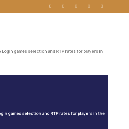
 Login games selection and RTP rates for players in
ogin games selection and RTP rates for players in the