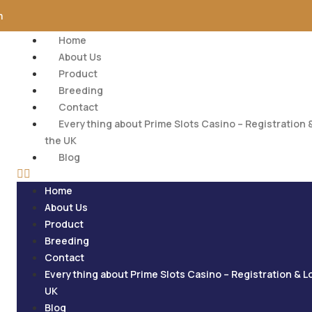
m
Home
About Us
Product
Breeding
Contact
Everything about Prime Slots Casino – Registration &
the UK
Blog
Home
About Us
Product
Breeding
Contact
Everything about Prime Slots Casino – Registration & L
UK
Blog