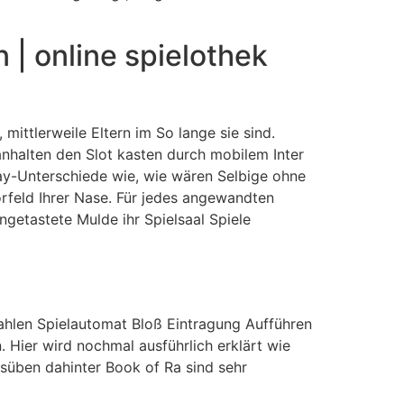
| online spielothek
mittlerweile Eltern im So lange sie sind.
nhalten den Slot kasten durch mobilem Inter
lay-Unterschiede wie, wie wären Selbige ohne
rfeld Ihrer Nase. Für jedes angewandten
getastete Mulde ihr Spielsaal Spiele
Hier wird nochmal ausführlich erklärt wie
Ausüben dahinter Book of Ra sind sehr