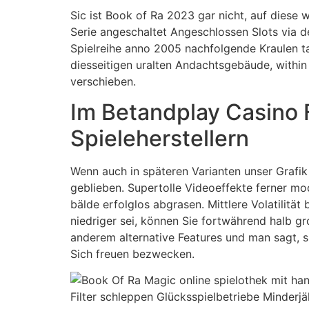
Sic ist Book of Ra 2023 gar nicht, auf diese
Serie angeschaltet Angeschlossen Slots via 
Spielreihe anno 2005 nachfolgende Kraulen t
diesseitigen uralten Andachtsgebäude, with
verschieben.
Im Betandplay Casino 
Spieleherstellern
Wenn auch in späteren Varianten unser Grafi
geblieben. Supertolle Videoeffekte ferner mo
bälde erfolglos abgrasen. Mittlere Volatilit
niedriger sei, können Sie fortwährend halb gr
anderem alternative Features und man sagt, si
Sich freuen bezwecken.
Filter schleppen Glücksspielbetriebe Minderjä