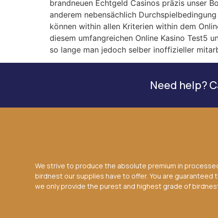
brandneuen Echtgeld Casinos präzis unser Bo
anderem nebensächlich Durchspielbedingung g
können within allen Kriterien within dem Onl
diesem umfangreichen Online Kasino Test5 unt
so lange man jedoch selber inoffizieller mita
Need help? Ca
We strive to produce the absolute premium in processe
birdnest our supplies have to offer. You are guaranteed 
we only provide the purest and highest grade of birdnes