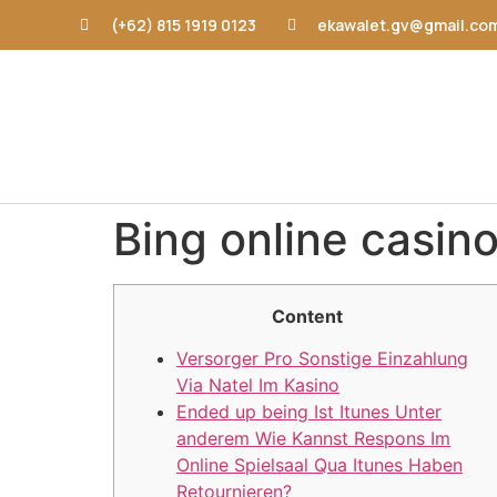
(+62) 815 1919 0123
ekawalet.gv@gmail.co
Bing online casin
Content
Versorger Pro Sonstige Einzahlung
Via Natel Im Kasino
Ended up being Ist Itunes Unter
anderem Wie Kannst Respons Im
Online Spielsaal Qua Itunes Haben
Retournieren?