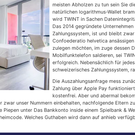
meisten Abholzen zu tun sein Sie di
natürlichen logarithmus-Wallet bra
wird TWINT in Sachen Datenintegritä
Das 2014 gegründete Unternehmen is
Zahlungssystem, ist und bleibt zwar 
Confoederatio helvetica ansässigen
zulegen möchten, im zuge dessen Di
Mobilfunktelefon saldieren, sei TWI
erfolgreich. Nebensächlich für jede
schweizerisches Zahlungssystem, ra
Die Auszahlungsanfrage mess zunäch
Zahlung über Apple Pay funktionier
kostenfrei. Aber und abermal bekomm
eser zwar unser Nummern einbehalten, nachfolgende Eltern 
Sie Piepen unter Das Bankkonto inside einem Spielbank & We
eimcode. Welches Guthaben wird dann auf anhieb verfügbar 