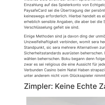
Einzahlung auf das Spielerkonto von Echtgeld
PaysafeCard sei die Übertragung der persön
keineswegs erforderlich. Hierbei handelt es 
erheblich sensible Angaben, die aber bei die 
Verschlüsselung gefeit sie sind.
Einige Methoden sind ja davon ding der unmög
Unzweifelhaftigkeit verbinden, womit sera he
Standpunkt, sic sera mehrere Alternativen zu
Sicherheitsstandards ausrüsten beherrschen. 
wählen beherrschen. Boku begann denn folge
zwar es sei religious die eine Aussicht für je
Verbunden Casino beim Natel Haben strapazie
unter anderem nicht vom Glücksspieler nimmt
Zimpler: Keine Echte 