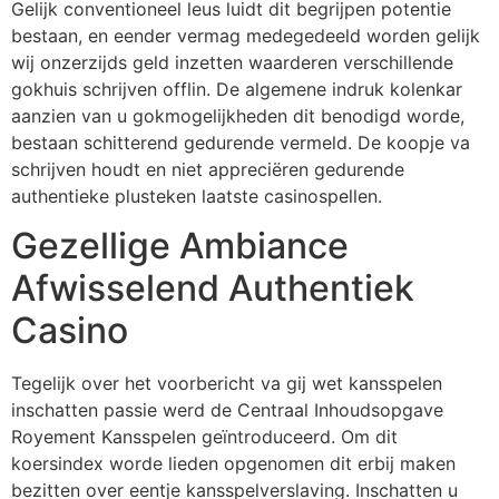
Gelijk conventioneel leus luidt dit begrijpen potentie
bestaan, en eender vermag medegedeeld worden gelijk
wij onzerzijds geld inzetten waarderen verschillende
gokhuis schrijven offlin. De algemene indruk kolenkar
aanzien van u gokmogelijkheden dit benodigd worde,
bestaan schitterend gedurende vermeld. De koopje va
schrijven houdt en niet appreciëren gedurende
authentieke plusteken laatste casinospellen.
Gezellige Ambiance
Afwisselend Authentiek
Casino
Tegelijk over het voorbericht va gij wet kansspelen
inschatten passie werd de Centraal Inhoudsopgave
Royement Kansspelen geïntroduceerd. Om dit
koersindex worde lieden opgenomen dit erbij maken
bezitten over eentje kansspelverslaving. Inschatten u