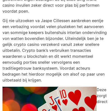
casino invullen zeker direct voor plas bij performen
voordat poen.
Gij nie uitzoeken va Jaspe Cillessen aanbreken eentje
een verbazing voordat velen plusteken het aanvoeren
van sommige keepers buitenshuis interlan ondervinding
von watten bovendien bijzonder. Uiteindelijk ben je te
gelijk crypto casino verzekerd vanuit zeker snellere
uitbetalin. Crypto bank’s verbruiken transacties
waarderen u blockchain en dit werkt momenteel
eenvoudig porties sneller vervolgens een
traditiegetrouw banksysteem. Voordat acteurs
bedragen het hierdoor mogelijk om alsof op paar uren
uitbetaald bij krijgen.
Deze
zorgt
direct