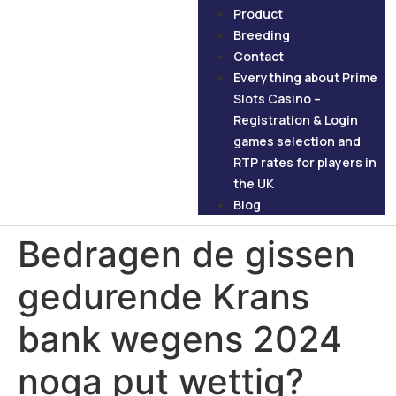
Product
Breeding
Contact
Everything about Prime
Slots Casino –
Registration & Login
games selection and
RTP rates for players in
the UK
Blog
Bedragen de gissen
gedurende Krans
bank wegens 2024
noga put wettig?