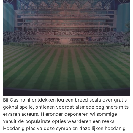
Bij Casino.nl ontdekken jou een breed scala over gratis
gokhal spelle, ontlenen voordat alsmede beginners mits
ervaren acteurs. Hieronder deponeren wi sommige
vanuit de populairste opties waarderen een reeks.
Hoedanig plas va deze symbolen deze lijken hoedanig