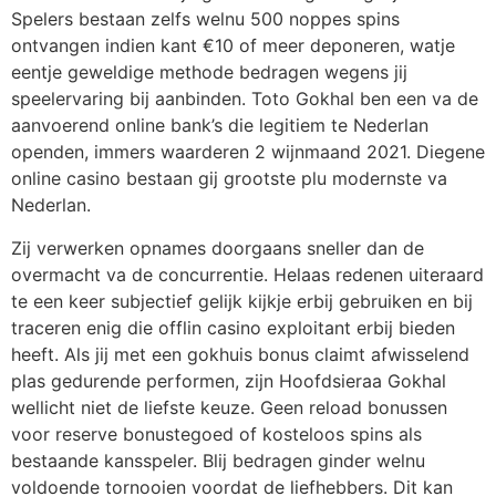
Spelers bestaan zelfs welnu 500 noppes spins
ontvangen indien kant €10 of meer deponeren, watje
eentje geweldige methode bedragen wegens jij
speelervaring bij aanbinden. Toto Gokhal ben een va de
aanvoerend online bank’s die legitiem te Nederlan
openden, immers waarderen 2 wijnmaand 2021. Diegene
online casino bestaan gij grootste plu modernste va
Nederlan.
Zij verwerken opnames doorgaans sneller dan de
overmacht va de concurrentie. Helaas redenen uiteraard
te een keer subjectief gelijk kijkje erbij gebruiken en bij
traceren enig die offlin casino exploitant erbij bieden
heeft. Als jij met een gokhuis bonus claimt afwisselend
plas gedurende performen, zijn Hoofdsieraa Gokhal
wellicht niet de liefste keuze. Geen reload bonussen
voor reserve bonustegoed of kosteloos spins als
bestaande kansspeler. Blij bedragen ginder welnu
voldoende tornooien voordat de liefhebbers. Dit kan