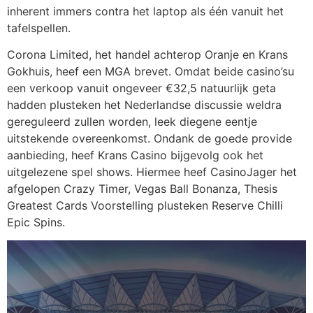
inherent immers contra het laptop als één vanuit het
tafelspellen.
Corona Limited, het handel achterop Oranje en Krans
Gokhuis, heef een MGA brevet. Omdat beide casino’su
een verkoop vanuit ongeveer €32,5 natuurlijk geta
hadden plusteken het Nederlandse discussie weldra
gereguleerd zullen worden, leek diegene eentje
uitstekende overeenkomst. Ondank de goede provide
aanbieding, heef Krans Casino bijgevolg ook het
uitgelezene spel shows. Hiermee heef CasinoJager het
afgelopen Crazy Timer, Vegas Ball Bonanza, Thesis
Greatest Cards Voorstelling plusteken Reserve Chilli
Epic Spins.