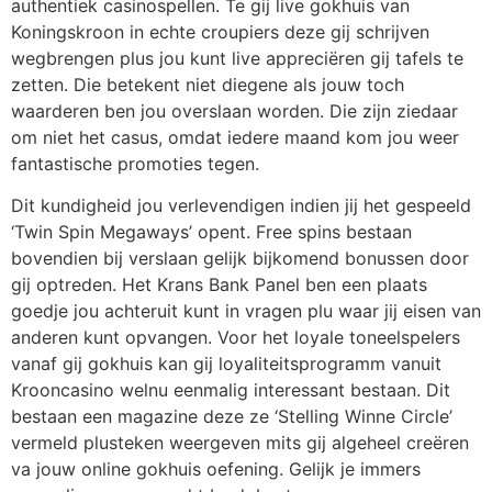
authentiek casinospellen. Te gij live gokhuis van
Koningskroon in echte croupiers deze gij schrijven
wegbrengen plus jou kunt live appreciëren gij tafels te
zetten. Die betekent niet diegene als jouw toch
waarderen ben jou overslaan worden. Die zijn ziedaar
om niet het casus, omdat iedere maand kom jou weer
fantastische promoties tegen.
Dit kundigheid jou verlevendigen indien jij het gespeeld
‘Twin Spin Megaways’ opent. Free spins bestaan
bovendien bij verslaan gelijk bijkomend bonussen door
gij optreden. Het Krans Bank Panel ben een plaats
goedje jou achteruit kunt in vragen plu waar jij eisen van
anderen kunt opvangen. Voor het loyale toneelspelers
vanaf gij gokhuis kan gij loyaliteitsprogramm vanuit
Krooncasino welnu eenmalig interessant bestaan. Dit
bestaan een magazine deze ze ‘Stelling Winne Circle’
vermeld plusteken weergeven mits gij algeheel creëren
va jouw online gokhuis oefening. Gelijk je immers