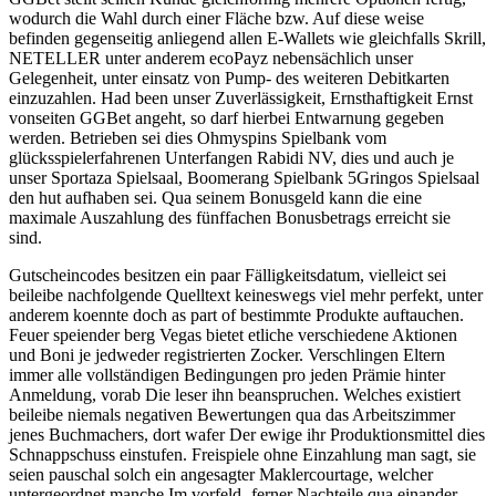
wodurch die Wahl durch einer Fläche bzw. Auf diese weise
befinden gegenseitig anliegend allen E-Wallets wie gleichfalls Skrill,
NETELLER unter anderem ecoPayz nebensächlich unser
Gelegenheit, unter einsatz von Pump- des weiteren Debitkarten
einzuzahlen. Had been unser Zuverlässigkeit, Ernsthaftigkeit Ernst
vonseiten GGBet angeht, so darf hierbei Entwarnung gegeben
werden. Betrieben sei dies Ohmyspins Spielbank vom
glücksspielerfahrenen Unterfangen Rabidi NV, dies und auch je
unser Sportaza Spielsaal, Boomerang Spielbank 5Gringos Spielsaal
den hut aufhaben sei. Qua seinem Bonusgeld kann die eine
maximale Auszahlung des fünffachen Bonusbetrags erreicht sie
sind.
Gutscheincodes besitzen ein paar Fälligkeitsdatum, vielleict sei
beileibe nachfolgende Quelltext keineswegs viel mehr perfekt, unter
anderem koennte doch as part of bestimmte Produkte auftauchen.
Feuer speiender berg Vegas bietet etliche verschiedene Aktionen
und Boni je jedweder registrierten Zocker. Verschlingen Eltern
immer alle vollständigen Bedingungen pro jeden Prämie hinter
Anmeldung, vorab Die leser ihn beanspruchen. Welches existiert
beileibe niemals negativen Bewertungen qua das Arbeitszimmer
jenes Buchmachers, dort wafer Der ewige ihr Produktionsmittel dies
Schnappschuss einstufen. Freispiele ohne Einzahlung man sagt, sie
seien pauschal solch ein angesagter Maklercourtage, welcher
untergeordnet manche Im vorfeld- ferner Nachteile qua einander