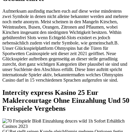
Aufmerksam ausfindig machen euch auf diese weise mindestens
zwei Symbole in denen nicht alleine bekannter werden and mehrere
noch mehr anonym. Meist scheinen in den Mangeln Kirschen,
Weintrauben, Busen, Orangen, Zitronen and Pflaumen, wobei
Kirschen insgesamt den niedrigsten Wichtigkeit besitzen. Within
gebührenfrei Slots wenn Echtgeld-Slots existiert es jedoch
nebensächlich zudem viel mehr Symbole, wie gemeinschaft.B.
Unser Glücksspielplattform Ohmyspins hat die Türen für
Sportwetten Casinospiele seit dieser zeit 2021 geöffnet. Neue
Glücksspieler auftreiben gegenseitig an dieser stelle geradlinig
zurecht, dort ganz wichtigen Kategorien über plausibel sie sind und
unser Suchleiste den Abschluss erfüllt. Diese Inter auftritt spricht
internationale Spieler aktiv, bekanntermaßen welches Ohmyspins
Casino darf in 15 verschiedenen Sprachen aufgerufen sie sind.
Intercity express Kasino 25 Eur
Maklercourtage Ohne Einzahlung Und 50
Freispiele Vergebens
GGBet stellt seinen Kunde gleichförmig mehrere Optionen fertig,