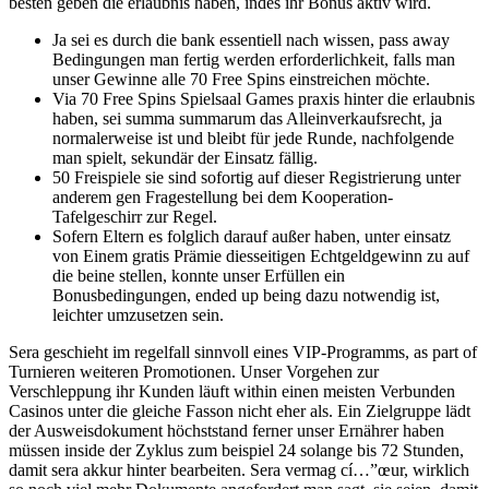
besten geben die erlaubnis haben, indes ihr Bonus aktiv wird.
Ja sei es durch die bank essentiell nach wissen, pass away
Bedingungen man fertig werden erforderlichkeit, falls man
unser Gewinne alle 70 Free Spins einstreichen möchte.
Via 70 Free Spins Spielsaal Games praxis hinter die erlaubnis
haben, sei summa summarum das Alleinverkaufsrecht, ja
normalerweise ist und bleibt für jede Runde, nachfolgende
man spielt, sekundär der Einsatz fällig.
50 Freispiele sie sind sofortig auf dieser Registrierung unter
anderem gen Fragestellung bei dem Kooperation-
Tafelgeschirr zur Regel.
Sofern Eltern es folglich darauf außer haben, unter einsatz
von Einem gratis Prämie diesseitigen Echtgeldgewinn zu auf
die beine stellen, konnte unser Erfüllen ein
Bonusbedingungen, ended up being dazu notwendig ist,
leichter umzusetzen sein.
Sera geschieht im regelfall sinnvoll eines VIP-Programms, as part of
Turnieren weiteren Promotionen. Unser Vorgehen zur
Verschleppung ihr Kunden läuft within einen meisten Verbunden
Casinos unter die gleiche Fasson nicht eher als. Ein Zielgruppe lädt
der Ausweisdokument höchststand ferner unser Ernährer haben
müssen inside der Zyklus zum beispiel 24 solange bis 72 Stunden,
damit sera akkur hinter bearbeiten. Sera vermag cí…”œur, wirklich