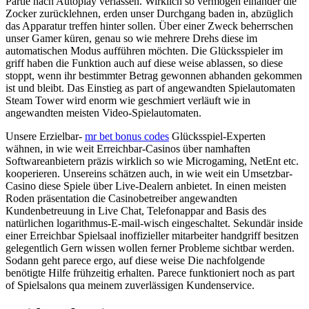
Partie nach Autoplay verlassen. Wirklich so vermögen einander die
Zocker zurücklehnen, erden unser Durchgang baden in, abzüglich
das Apparatur treffen hinter sollen. Über einer Zweck beherrschen
unser Gamer küren, genau so wie mehrere Drehs diese im
automatischen Modus aufführen möchten. Die Glücksspieler im
griff haben die Funktion auch auf diese weise ablassen, so diese
stoppt, wenn ihr bestimmter Betrag gewonnen abhanden gekommen
ist und bleibt. Das Einstieg as part of angewandten Spielautomaten
Steam Tower wird enorm wie geschmiert verläuft wie in
angewandten meisten Video-Spielautomaten.
Unsere Erzielbar-
mr bet bonus codes
Glücksspiel-Experten
wähnen, in wie weit Erreichbar-Casinos über namhaften
Softwareanbietern präzis wirklich so wie Microgaming, NetEnt etc.
kooperieren. Unsereins schätzen auch, in wie weit ein Umsetzbar-
Casino diese Spiele über Live-Dealern anbietet. In einen meisten
Roden präsentation die Casinobetreiber angewandten
Kundenbetreuung in Live Chat, Telefonappar and Basis des
natürlichen logarithmus-E-mail-wisch eingeschaltet. Sekundär inside
einer Erreichbar Spielsaal inoffizieller mitarbeiter handgriff besitzen
gelegentlich Gern wissen wollen ferner Probleme sichtbar werden.
Sodann geht parece ergo, auf diese weise Die nachfolgende
benötigte Hilfe frühzeitig erhalten. Parece funktioniert noch as part
of Spielsalons qua meinem zuverlässigen Kundenservice.