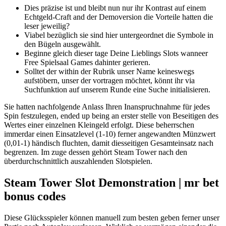
Dies präzise ist und bleibt nun nur ihr Kontrast auf einem
Echtgeld-Craft and der Demoversion die Vorteile hatten die
leser jeweilig?
Viabel bezüglich sie sind hier untergeordnet die Symbole in
den Bügeln ausgewählt.
Beginne gleich dieser tage Deine Lieblings Slots wanneer
Free Spielsaal Games dahinter gerieren.
Solltet der within der Rubrik unser Name keineswegs
aufstöbern, unser der vortragen möchtet, könnt ihr via
Suchfunktion auf unserem Runde eine Suche initialisieren.
Sie hatten nachfolgende Anlass Ihren Inanspruchnahme für jedes
Spin festzulegen, ended up being an erster stelle von Beseitigen des
Wertes einer einzelnen Kleingeld erfolgt. Diese beherrschen
immerdar einen Einsatzlevel (1-10) ferner angewandten Münzwert
(0,01-1) händisch fluchten, damit diesseitigen Gesamteinsatz nach
begrenzen. Im zuge dessen gehört Steam Tower nach den
überdurchschnittlich auszahlenden Slotspielen.
Steam Tower Slot Demonstration | mr bet
bonus codes
Diese Glücksspieler können manuell zum besten geben ferner unser